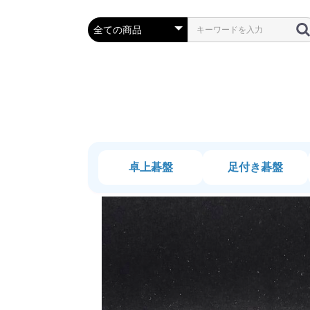
卓上碁盤
足付き碁盤