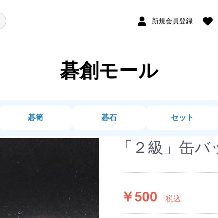
新規会員登録
碁創モール
碁笥
碁石
セット
「２級」缶バッ
￥500
税込