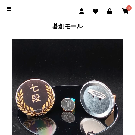
0
碁創モール