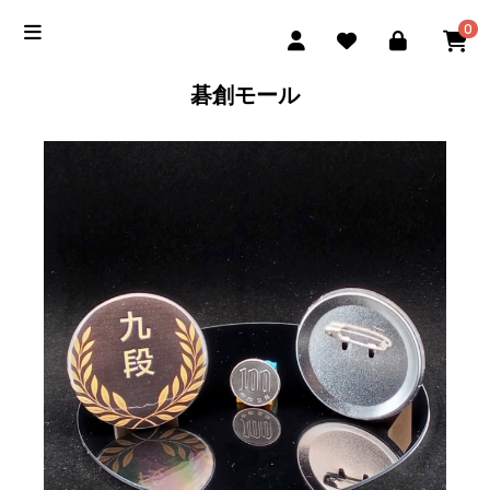
0
碁創モール