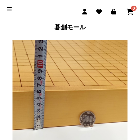
0
碁創モール