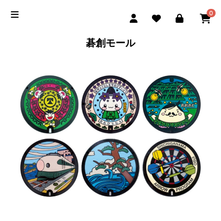
0
碁創モール