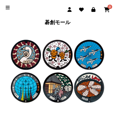
0
碁創モール