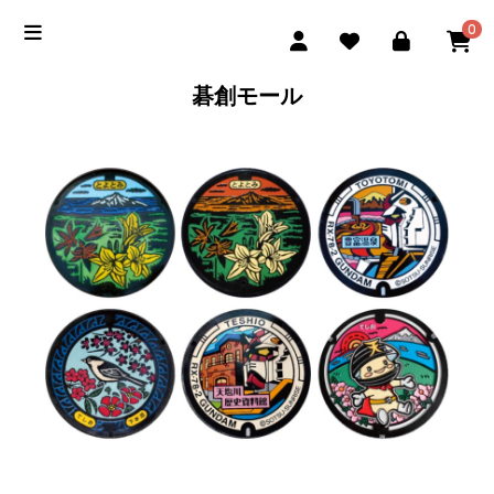
0
碁創モール