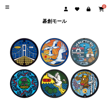
0
碁創モール