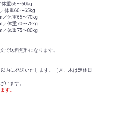
体重55〜60kg
／体重60〜65kg
m／体重65〜70kg
m／体重70〜75kg
m／体重75〜80kg
ご注文で送料無料になります。
日以内に発送いたします。（月、木は定休日
ざいます。
ます。