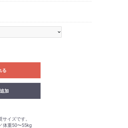
れる
追加
奨サイズです。
／体重50〜55kg