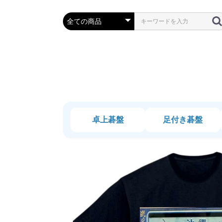
卓上碁盤
足付き碁盤