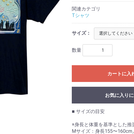
関連カテゴリ
Tシャツ
サイズ：
数量
カートに入
お気に入りに
■ サイズの目安
※身長と体重を基準とした推
Mサイズ：身長155〜160cm