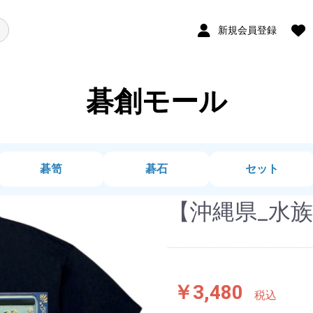
新規会員登録
碁創モール
碁笥
碁石
セット
【沖縄県_水族
￥3,480
税込