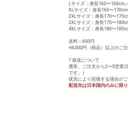
Lサイズ：身長160〜165cm／
XLサイズ：身長165〜170cm
2XLサイズ：身長170〜175c
3XLサイズ：身長175〜180c
4XLサイズ：身長180〜185c
送料：650円
※8,000円（税込）以上の
? 発送について
通常、ご注文から2〜5営業
です。）
状況により前後する場合がご
配送先は日本国内のみに限り