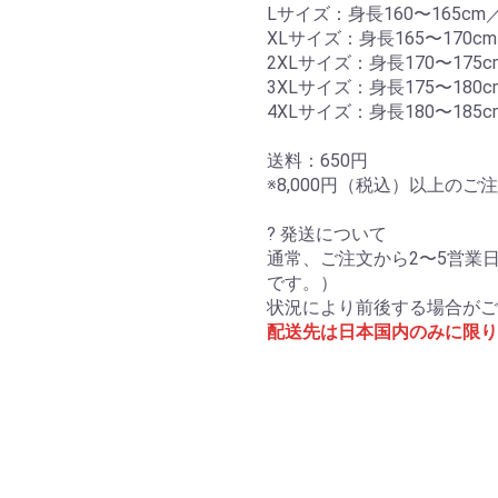
Lサイズ：身長160〜165cm／
XLサイズ：身長165〜170cm
2XLサイズ：身長170〜175c
3XLサイズ：身長175〜180c
4XLサイズ：身長180〜185c
送料：650円
※8,000円（税込）以上の
? 発送について
通常、ご注文から2〜5営業
です。）
状況により前後する場合がご
配送先は日本国内のみに限り