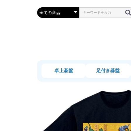
卓上碁盤
足付き碁盤