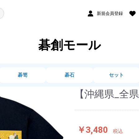
新規会員登録
碁創モール
碁笥
碁石
セット
【沖縄県_全県
￥3,480
税込