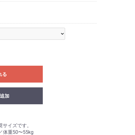
れる
追加
奨サイズです。
／体重50〜55kg