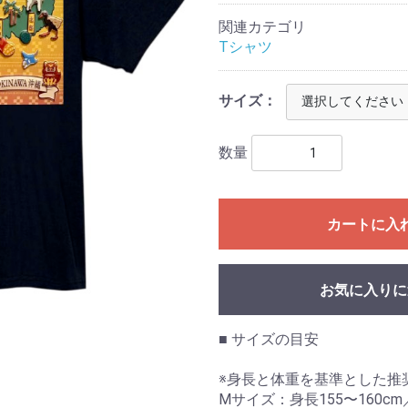
関連カテゴリ
Tシャツ
サイズ：
数量
カートに入
お気に入りに
■ サイズの目安
※身長と体重を基準とした推
Mサイズ：身長155〜160cm