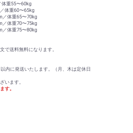
体重55〜60kg
／体重60〜65kg
m／体重65〜70kg
m／体重70〜75kg
m／体重75〜80kg
ご注文で送料無料になります。
日以内に発送いたします。（月、木は定休日
ざいます。
ます。