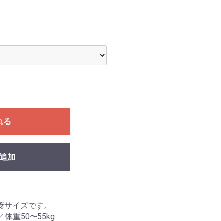
れる
追加
奨サイズです。
／体重50〜55kg