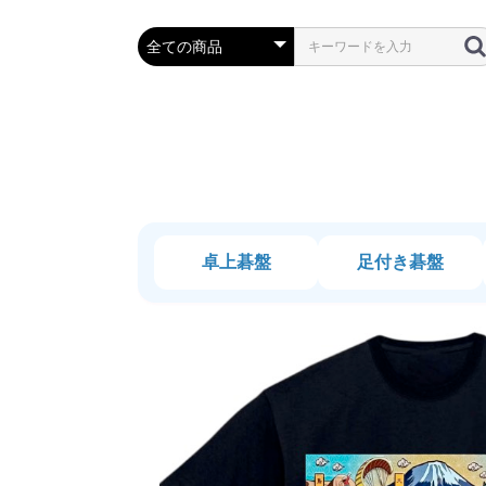
卓上碁盤
足付き碁盤