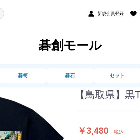
新規会員登録
碁創モール
碁笥
碁石
セット
【鳥取県】黒T
￥3,480
税込