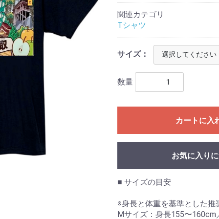
関連カテゴリ
Tシャツ
サイズ：
数量
カートに入
お気に入りに
■ サイズの目安
※身長と体重を基準とした推
Mサイズ：身長155〜160cm