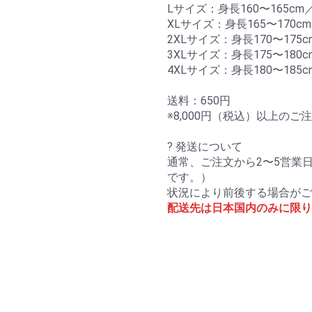
Lサイズ：身長160〜165cm／
XLサイズ：身長165〜170cm
2XLサイズ：身長170〜175c
3XLサイズ：身長175〜180c
4XLサイズ：身長180〜185c
送料：650円
※8,000円（税込）以上の
? 発送について
通常、ご注文から2〜5営業
です。）
状況により前後する場合がご
配送先は日本国内のみに限り