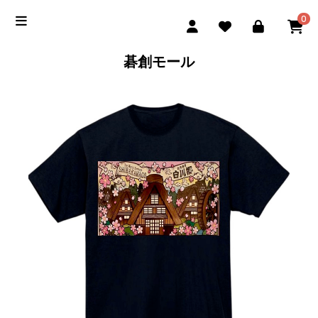
0
碁創モール