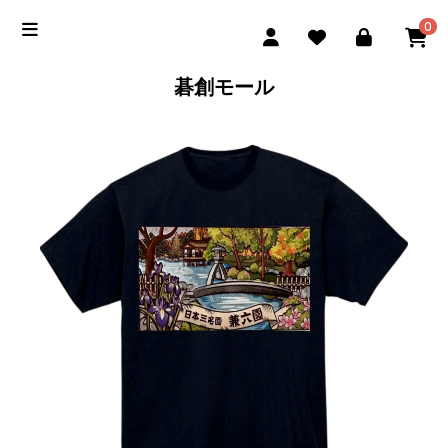
0
碁創モール