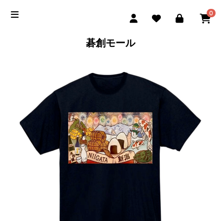
0
碁創モール