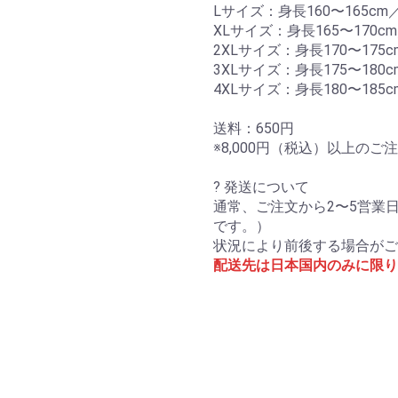
Lサイズ：身長160〜165cm／
XLサイズ：身長165〜170cm
2XLサイズ：身長170〜175c
3XLサイズ：身長175〜180c
4XLサイズ：身長180〜185c
送料：650円
※8,000円（税込）以上の
? 発送について
通常、ご注文から2〜5営業
です。）
状況により前後する場合がご
配送先は日本国内のみに限り