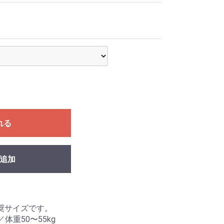
れる
追加
奨サイズです。
／体重50〜55kg