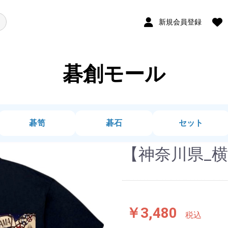
新規会員登録
碁創モール
碁笥
碁石
セット
【神奈川県_横
￥3,480
税込