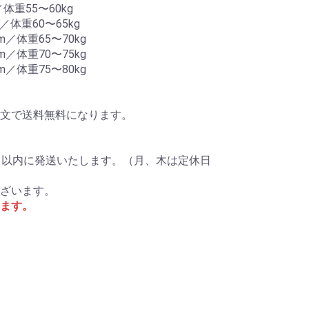
体重55〜60kg
／体重60〜65kg
m／体重65〜70kg
m／体重70〜75kg
m／体重75〜80kg
ご注文で送料無料になります。
日以内に発送いたします。（月、木は定休日
ざいます。
ます。