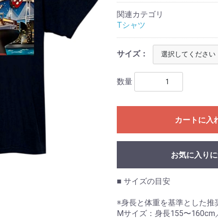
関連カテゴリ
Tシャツ
サイズ：
数量
カートに入
お気に入りに
■ サイズの目安
※身長と体重を基準とした推
Mサイズ：身長155〜160cm