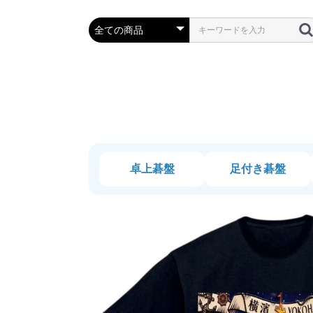
卓上碁盤
足付き碁盤