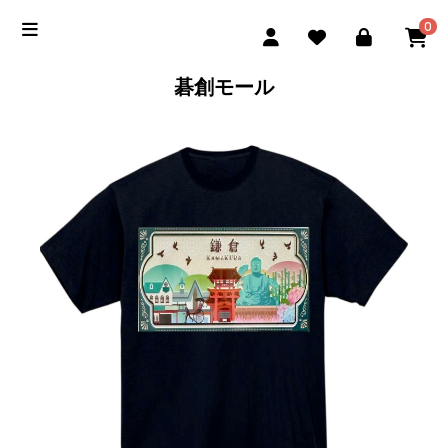
0
碁創モール