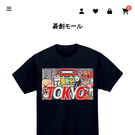
0
碁創モール