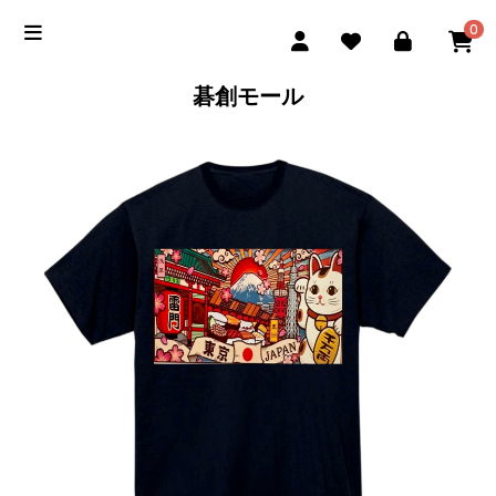
0
碁創モール