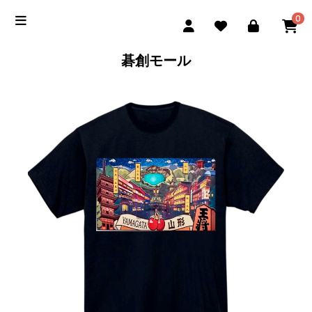
0
碁創モール