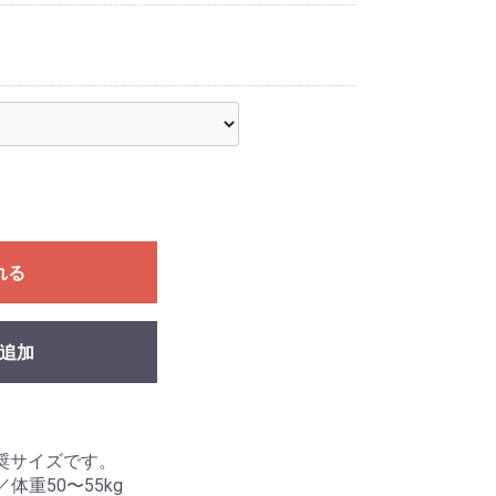
れる
追加
奨サイズです。
／体重50〜55kg