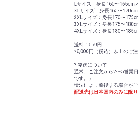
Lサイズ：身長160〜165cm／
XLサイズ：身長165〜170cm
2XLサイズ：身長170〜175c
3XLサイズ：身長175〜180c
4XLサイズ：身長180〜185c
送料：650円
※8,000円（税込）以上の
? 発送について
通常、ご注文から2〜5営業
です。）
状況により前後する場合がご
配送先は日本国内のみに限り