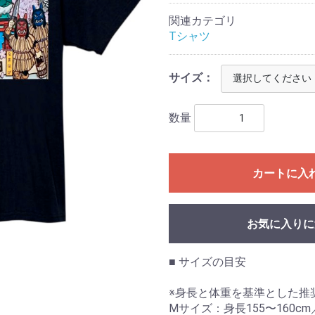
関連カテゴリ
Tシャツ
サイズ：
数量
カートに入
お気に入りに
■ サイズの目安
※身長と体重を基準とした推
Mサイズ：身長155〜160cm