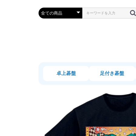
卓上碁盤
足付き碁盤