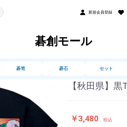
新規会員登録
碁創モール
碁笥
碁石
セット
【秋田県】黒T
￥3,480
税込