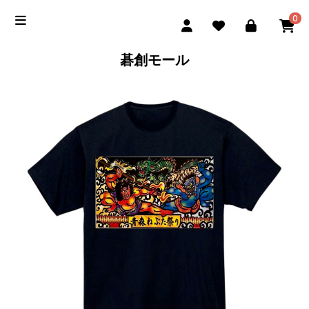
0
碁創モール