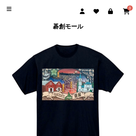
0
碁創モール