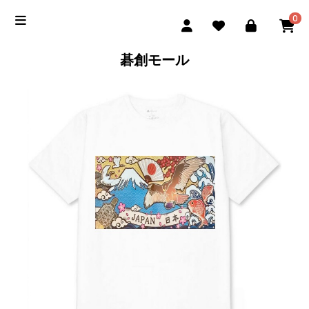
0
碁創モール