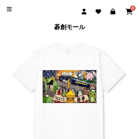
0
碁創モール