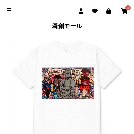
0
碁創モール