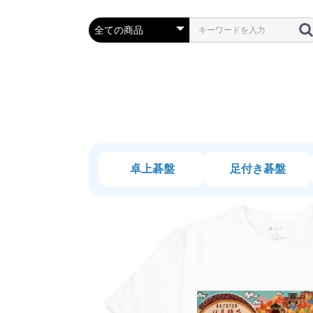
卓上碁盤
足付き碁盤