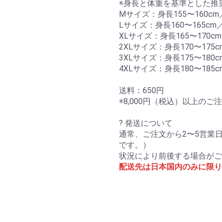
※身長と体重を基準とした推
Mサイズ：身長155〜160cm
Lサイズ：身長160〜165cm／
XLサイズ：身長165〜170cm
2XLサイズ：身長170〜175c
3XLサイズ：身長175〜180c
4XLサイズ：身長180〜185c
送料：650円
※8,000円（税込）以上の
? 発送について
通常、ご注文から2〜5営業
です。）
状況により前後する場合がご
配送先は日本国内のみに限り