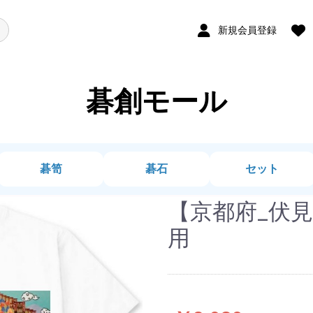
新規会員登録
碁創モール
碁笥
碁石
セット
【京都府_伏見
用