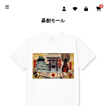
0
碁創モール