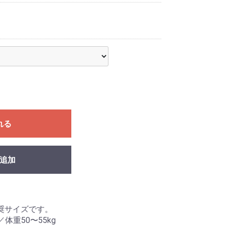
れる
追加
奨サイズです。
／体重50〜55kg