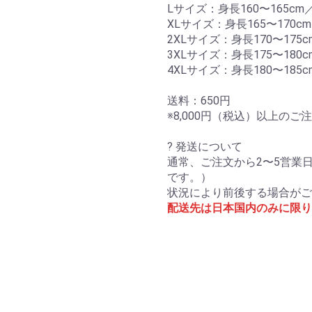
Lサイズ：身長160〜165cm／
XLサイズ：身長165〜170cm
2XLサイズ：身長170〜175c
3XLサイズ：身長175〜180c
4XLサイズ：身長180〜185c
送料：650円
※8,000円（税込）以上の
? 発送について
通常、ご注文から2〜5営業
です。）
状況により前後する場合がご
配送先は日本国内のみに限り