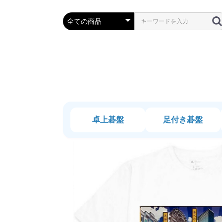
卓上碁盤
足付き碁盤