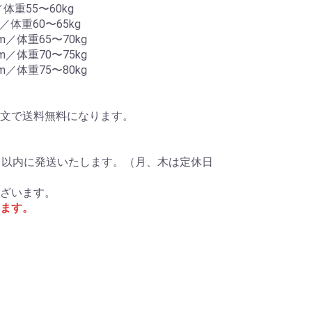
体重55〜60kg
／体重60〜65kg
m／体重65〜70kg
m／体重70〜75kg
m／体重75〜80kg
ご注文で送料無料になります。
日以内に発送いたします。（月、木は定休日
ざいます。
ます。