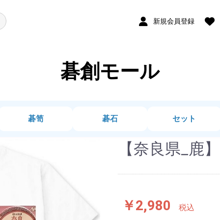
新規会員登録
碁創モール
碁笥
碁石
セット
【奈良県_鹿】
￥2,980
税込