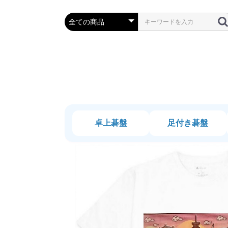
卓上碁盤
足付き碁盤