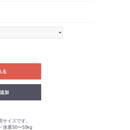
れる
追加
奨サイズです。
／体重50〜55kg