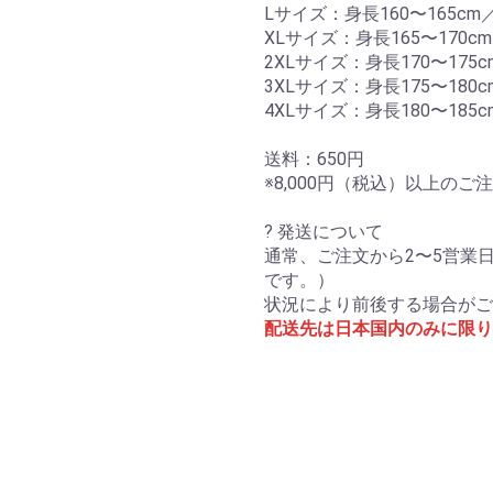
Lサイズ：身長160〜165cm／
XLサイズ：身長165〜170cm
2XLサイズ：身長170〜175c
3XLサイズ：身長175〜180c
4XLサイズ：身長180〜185c
送料：650円
※8,000円（税込）以上の
? 発送について
通常、ご注文から2〜5営業
です。）
状況により前後する場合がご
配送先は日本国内のみに限り