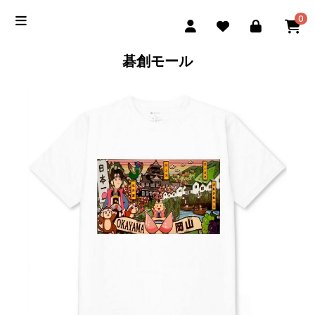
0
碁創モール