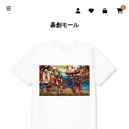
0
碁創モール