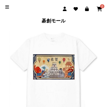
0
碁創モール