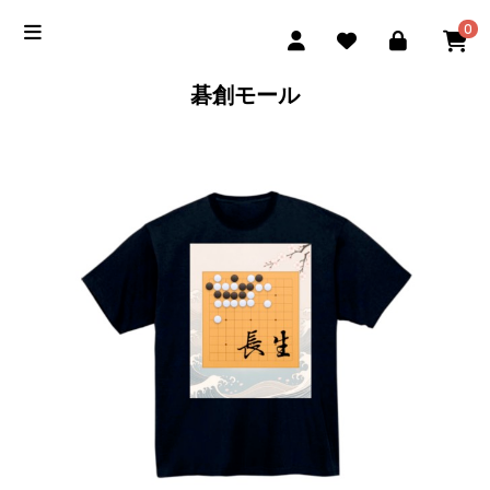
0
碁創モール