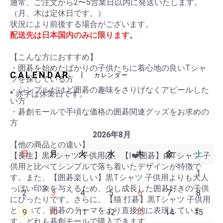
通常、ご注文から2〜5営業日以内に発送いたします。
（月、木は定休日です。）
状況により前後する場合がございます。
配送先は日本国内のみに限ります。
【こんな方におすすめ】
・囲碁を始めたばかりの子供たちに着心地の良いTシャ
CALENDAR
カレンダー
ツを探している方
・シンプルだけど囲碁の趣味をさりげなくアピールした
* 赤字は休業日です。
い方
・碁創モールで手頃な価格の囲碁関連グッズをお求めの
方
2026年8月
【他の商品との違い】
日
月
火
水
木
金
土
【長生】黒Tシャツ 子供用は、【I❤️囲碁】白Tシャツ 子
供用と比べてシンプルで落ち着いたデザインが特徴で
1
す。また、【囲碁楽しい】黒Tシャツ 子供用よりも大人
っぽい印象を与えるため、少し成長した囲碁好きの子供
2
3
4
5
6
7
8
にぴったりです。さらに、【猫 打碁】黒Tシャツ 子供用
と比べて、囲碁のテーマをより直接的に表現していま
9
10
11
12
13
14
15
す。どれも碁創モールで購入できます。