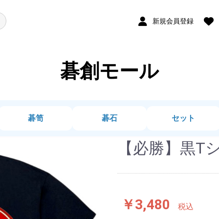
新規会員登録
碁創モール
碁笥
碁石
セット
【必勝】黒Tシ
￥3,480
税込