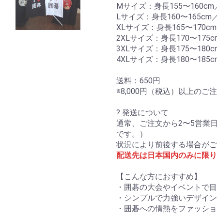
Mサイズ：身長155〜160cm
Lサイズ：身長160〜165cm／
XLサイズ：身長165〜170cm
2XLサイズ：身長170〜175c
3XLサイズ：身長175〜180c
4XLサイズ：身長180〜185c
送料：650円
※8,000円（税込）以上の
? 発送について
通常、ご注文から2〜5営業
です。）
状況により前後する場合がご
配送先は日本国内のみに限り
【こんな方におすすめ】
・囲碁の大会やイベントで目
・シンプルで力強いデザイン
・囲碁への情熱をファッショ