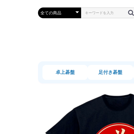
卓上碁盤
足付き碁盤