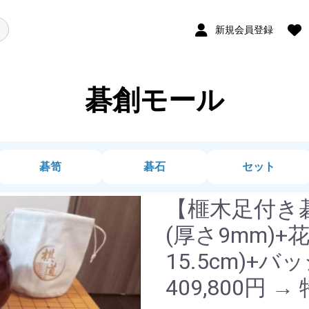
新規会員登録
碁創モール
碁笥
碁石
セット
【榧木足付き碁
(厚さ9mm)
15.5cm)+
409,800円 →