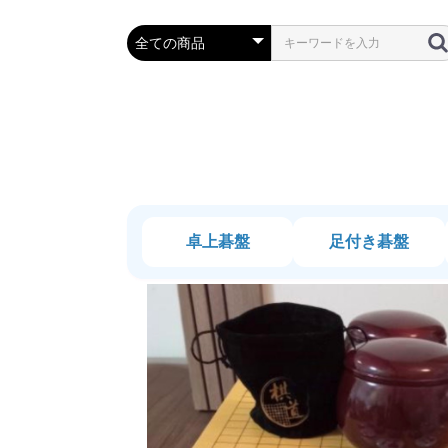
卓上碁盤
足付き碁盤