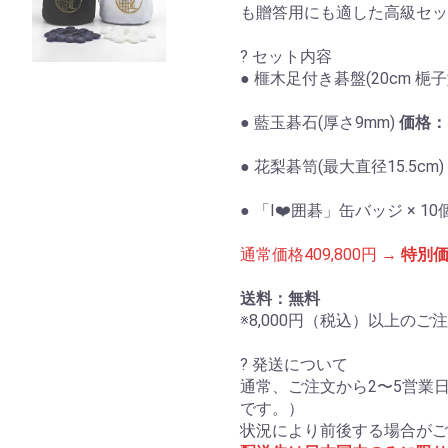
も贈答用にも適した高級セッ
? セット内容
● 榧木足付き碁盤(20cm 梔
● 藍玉碁石(厚さ9mm)
価格：3
● 花梨碁笥(最大直径15.5cm)
● 「I❤️囲碁」缶バッジ × 10
通常価格409,800円 →
特別価格
送料：無料
※8,000円（税込）以上の
? 発送について
通常、ご注文から2〜5営業
です。）
状況により前後する場合がご