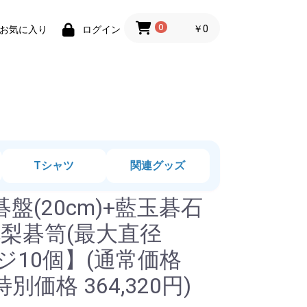
0
￥0
お気に入り
ログイン
Tシャツ
関連グッズ
盤(20cm)+藍玉碁石
+花梨碁笥(最大直径
バッジ10個】(通常価格
 特別価格 364,320円)